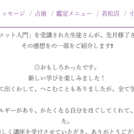
想〜
メッセージ
/
占術
/
鑑定メニュー
/
若松店
/
ロット入門」を受講された生徒さんが、先月修了
その感想をの一部をご紹介します❗️
◎おもしろかったです。
新しい学びを楽しみました！
に出くわして、へこむこともありましたが、全て
ルギーがあり、かたくなる自分をほぐしてくれて
た。
楽しく講座を受けさせていただき、ありがとうござ