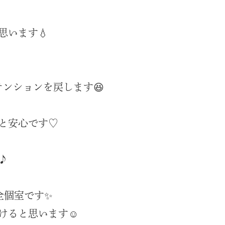
います💧
ンションを戻します😆
と安心です♡
♪
全個室です✨
けると思います☺️