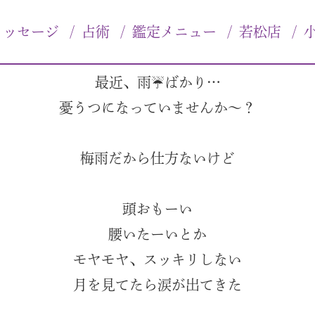
〜？♡
メッセージ
/
占術
/
鑑定メニュー
/
若松店
/
最近、雨☔ばかり…
憂うつになっていませんか〜？
梅雨だから仕方ないけど
頭おもーい
腰いたーいとか
モヤモヤ、スッキリしない
月を見てたら涙が出てきた