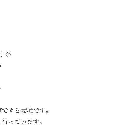
すが
️
✨
慮できる環境です。
と行っています。